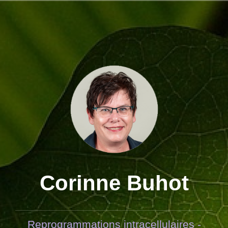
Aller
au
contenu
principal
Corinne Buhot
Reprogrammations intracellulaires -