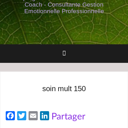
Coach - Consultante Gestion
Emotionnelle Professionnelle
soin mult 150
Fa
T
E
Li
Partager
ce
w
m
n