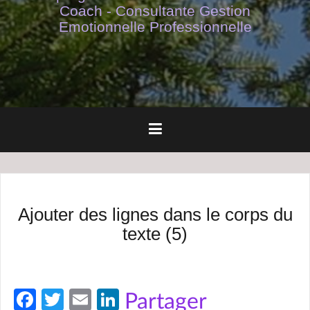
Coach - Consultante Gestion
Emotionnelle Professionnelle
Ajouter des lignes dans le corps du
texte (5)
Fa
T
E
Li
Partager