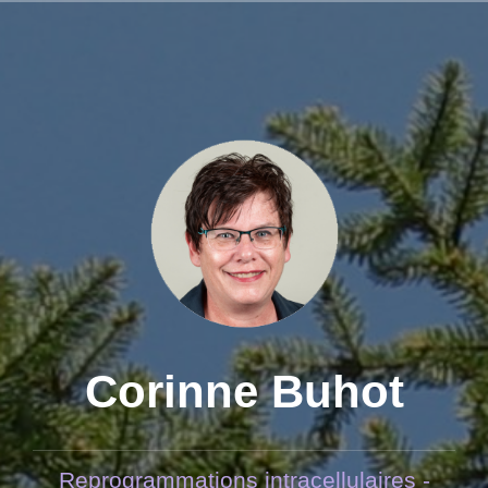
Aller
au
contenu
principal
Corinne Buhot
Reprogrammations intracellulaires -