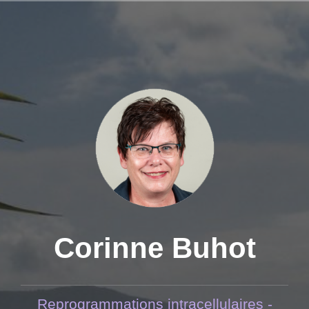
Aller
au
contenu
principal
Corinne Buhot
Reprogrammations intracellulaires -