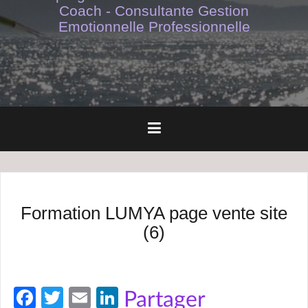
Coach - Consultante Gestion
Emotionnelle Professionnelle
Formation LUMYA page vente site
(6)
Fa
T
E
Li
Partager