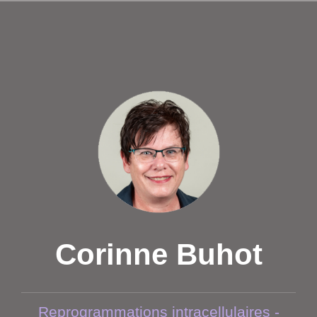
Aller
au
contenu
principal
Corinne Buhot
Reprogrammations intracellulaires -