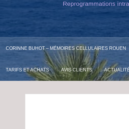
Reprogrammations intrac
I
n
CORINNE BUHOT – MÉMOIRES CELLULAIRES ROUEN
TARIFS ET ACHATS
AVIS CLIENTS
ACTUALIT