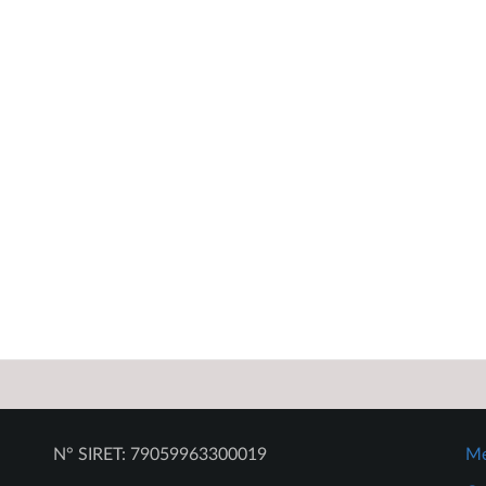
N° SIRET: 79059963300019
Me