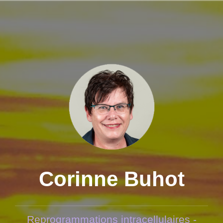
Aller
au
contenu
principal
Corinne Buhot
Reprogrammations intracellulaires -