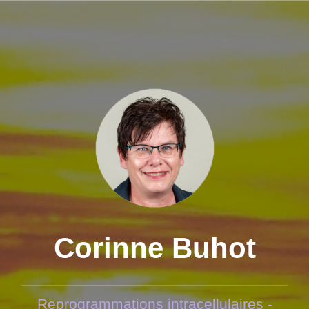
Aller
au
contenu
principal
Corinne Buhot
Reprogrammations intracellulaires -