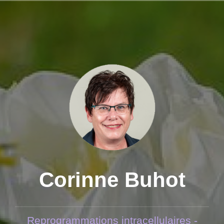
Aller
au
contenu
principal
Corinne Buhot
Reprogrammations intracellulaires -